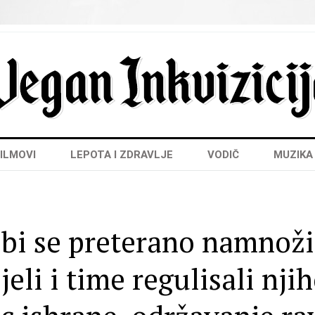
ILMOVI
LEPOTA I ZDRAVLJE
VODIČ
MUZIKA
 bi se preterano namnoži
eli i time regulisali njih