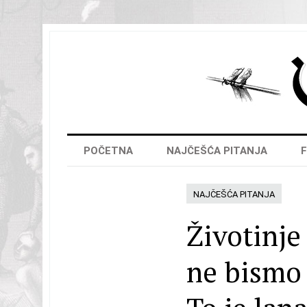
POČETNA
NAJČEŠĆA PITANJA
F
NAJČEŠĆA PITANJA
Životinje
ne bismo j