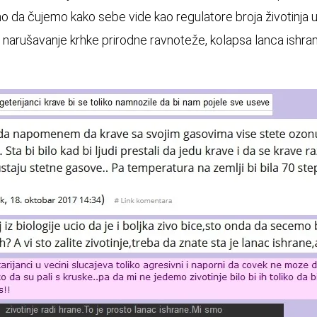
 da čujemo kako sebe vide kao regulatore broja životinja u p
o narušavanje krhke prirodne ravnoteže, kolapsa lanca ishran