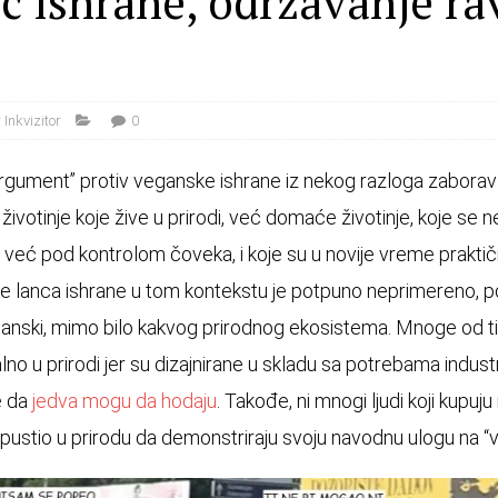
ac ishrane, održavanje r
Inkvizitor
0
“argument” protiv veganske ishrane iz nekog razloga zaboravl
 životinje koje žive u prirodi, već domaće životinje, koje se
već pod kontrolom čoveka, i koje su u novije vreme praktič
e lanca ishrane u tom kontekstu je potpuno neprimereno, po
 planski, mimo bilo kakvog prirodnog ekosistema. Mnoge od tih 
o u prirodi jer su dizajnirane u skladu sa potrebama industr
e da
jedva mogu da hodaju
. Takođe, ni mnogi ljudi koji kupuj
o pustio u prirodu da demonstriraju svoju navodnu ulogu na “v