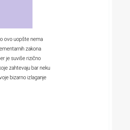
što ovo uopšte nema
lementarnih zakona
er je suviše rizično
 koje zahtevaju bar neku
oje bizarno izlaganje