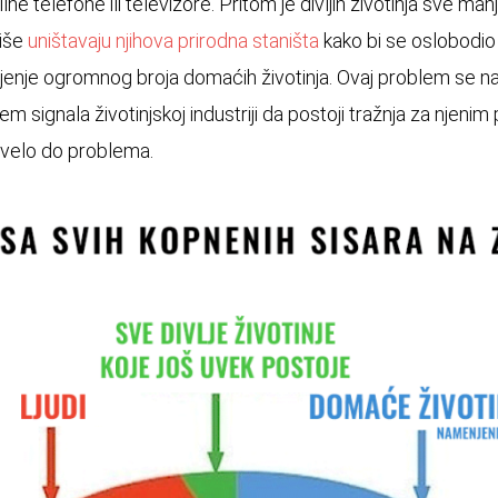
e telefone ili televizore. Pritom je divljih životinja sve man
više
uništavaju njihova prirodna staništa
kako bi se oslobodio
vljenje ogromnog broja domaćih životinja. Ovaj problem se 
 signala životinjskoj industriji da postoji tražnja za njenim
ovelo do problema.