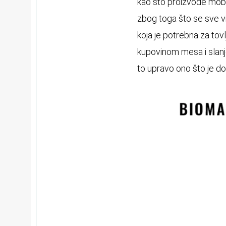
kao što proizvode mobiln
zbog toga što se sve 
koja je potrebna za to
kupovinom mesa i slanjem
to upravo ono što je d