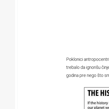
Poklonici antropocentrič
trebalo da ignorišu čin
godina pre nego što smo 