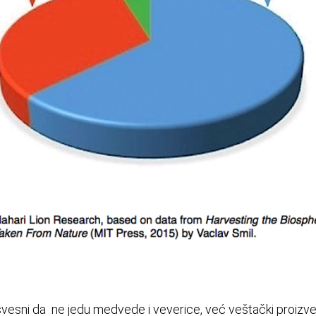
 svesni da ne jedu medvede i veverice, već veštački proizvede