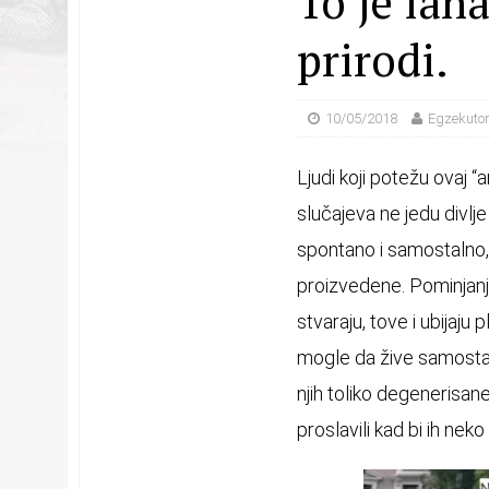
To je lan
prirodi.
10/05/2018
Egzekutor 
Ljudi koji potežu ovaj 
slučajeva ne jedu divlje
spontano i samostalno, 
proizvedene. Pominjanj
stvaraju, tove i ubijaju
mogle da žive samostaln
njih toliko degenerisan
proslavili kad bi ih nek