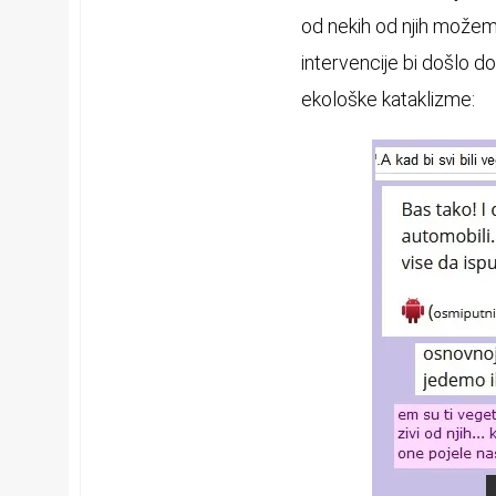
od nekih od njih možemo
intervencije bi došlo d
ekološke kataklizme: