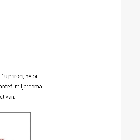
 u prirodi, ne bi
noteži milijardama
ativan.