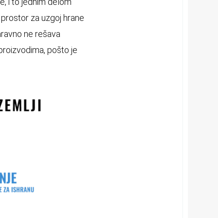
je, i to jednim delom
 prostor za uzgoj hrane
naravno ne rešava
 proizvodima, pošto je