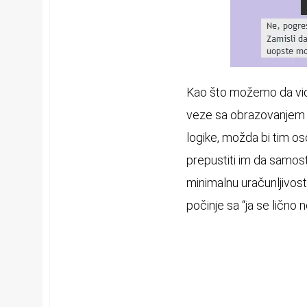
Kao što možemo da vid
veze sa obrazovanjem 
logike, možda bi tim os
prepustiti im da samosta
minimalnu uračunljivos
počinje sa “ja se lično n