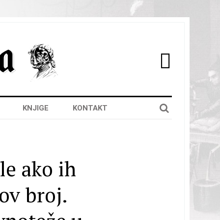

KNJIGE
KONTAKT
le ako ih
ov broj.