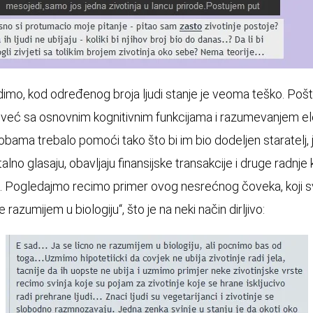
imo, kod određenog broja ljudi stanje je veoma teško. Po
već sa osnovnim kognitivnim funkcijama i razumevanjem e
obama trebalo pomoći tako što bi im bio dodeljen staratelj, j
lno glasaju, obavljaju finansijske transakcije i druge radnje
t. Pogledajmo recimo primer ovog nesrećnog čoveka, koji sv
e razumijem u biologiju“, što je na neki način dirljivo: