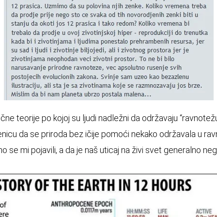
ne teorije po kojoj su ljudi nadležni da održavaju “ravnotežu”
jenicu da se priroda bez ičije pomoći nekako održavala u rav
se mi pojavili, a da je naš uticaj na živi svet generalno neg