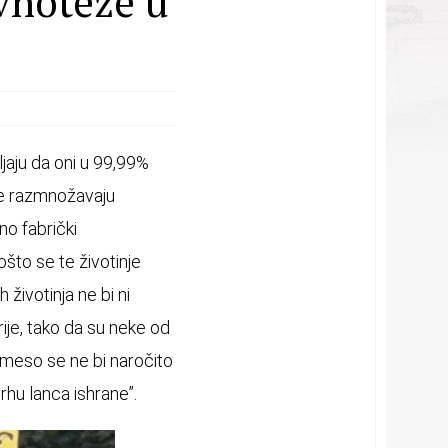
avnoteže u
jaju da oni u 99,99%
 ne razmnožavaju
no fabrički
što se te životinje
životinja ne bi ni
ije, tako da su neke od
u meso se ne bi naročito
rhu lanca ishrane”.