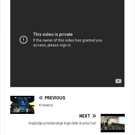
PREVIOUS
Kravera
NEXT
Najbolje predavanje koje ćete ikada čuti