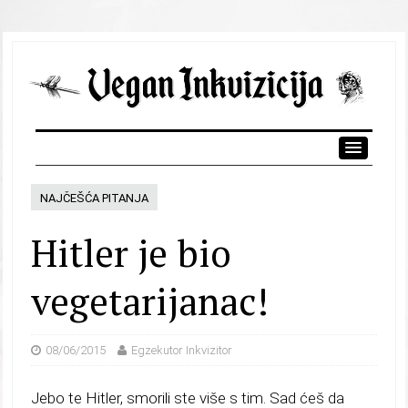
NAJČEŠĆA PITANJA
Hitler je bio
vegetarijanac!
08/06/2015
Egzekutor Inkvizitor
Jebo te Hitler, smorili ste više s tim. Sad ćeš da