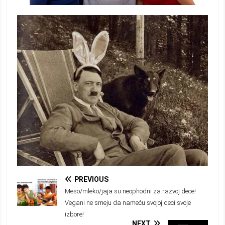
PREVIOUS
Meso/mleko/jaja su neophodni za razvoj dece!
Vegani ne smeju da nameću svojoj deci svoje
izbore!
NEXT