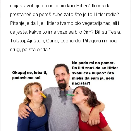
ubijaš životinje da ne bi bio kao Hitler?! Ili ćeš da
prestaneš da pereš zube zato što je to Hitler radio?
Pitanje je da li je Hitler stvarno bio vegetarijanac, ali i
da jeste, kakve to ima veze sa bilo čim? Bili su Tesla,
Tolstoj, Ajnštajn, Gandi, Leonardo, Pitagora i mnogi
drugi, pa šta onda?