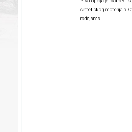
Prva opcija je platneni k
sintetičkog materijala. 
radnjama.