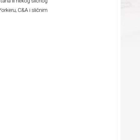
tana ili nekog sličnog
Yorkeru, C&A i sličnim