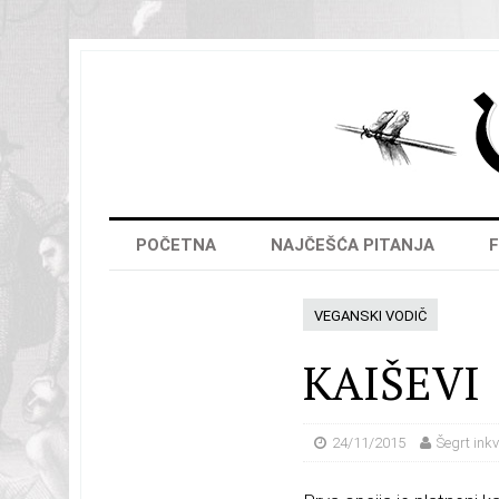
POČETNA
NAJČEŠĆA PITANJA
F
VEGANSKI VODIČ
KAIŠEVI
24/11/2015
Šegrt inkv