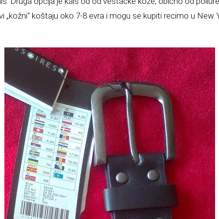
aiš. Druga opcija je kaiš od od veštačke kože, obično od poliure
Ovi „kožni“ koštaju oko 7-8 evra i mogu se kupiti recimo u New 