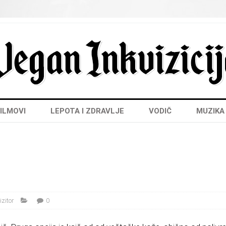
ILMOVI
LEPOTA I ZDRAVLJE
VODIČ
MUZIKA
izitor
0