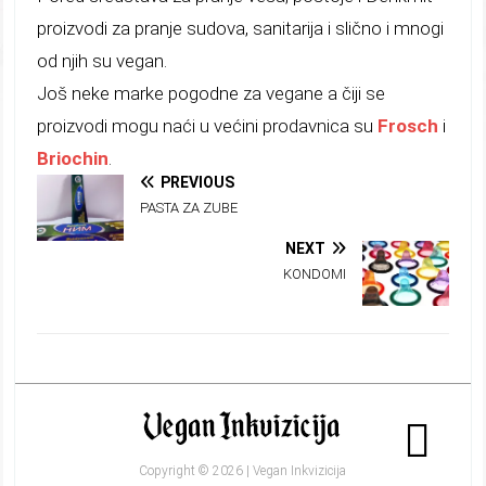
proizvodi za pranje sudova, sanitarija i slično i mnogi
od njih su vegan.
Još neke marke pogodne za vegane a čiji se
proizvodi mogu naći u većini prodavnica su
Frosch
i
Briochin
.
PREVIOUS
PASTA ZA ZUBE
NEXT
KONDOMI
Copyright © 2026 | Vegan Inkvizicija