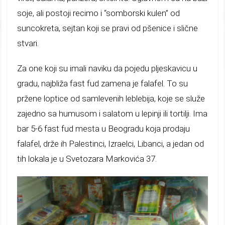
soje, ali postoji recimo i “somborski kulen” od
suncokreta, sejtan koji se pravi od pšenice i slične
stvari.
Za one koji su imali naviku da pojedu pljeskavicu u
gradu, najbliža fast fud zamena je falafel. To su
pržene loptice od samlevenih leblebija, koje se služe
zajedno sa humusom i salatom u lepinji ili tortilji. Ima
bar 5-6 fast fud mesta u Beogradu koja prodaju
falafel, drže ih Palestinci, Izraelci, Libanci, a jedan od
tih lokala je u Svetozara Markovića 37.