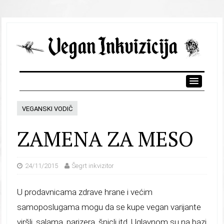
VEGANSKI VODIČ
ZAMENA ZA MESO
24/11/2015
Šegrt inkvizitor
U prodavnicama zdrave hrane i većim
samoposlugama mogu da se kupe vegan varijante
viršli, salama, parizera, šnicli itd. Uglavnom su na bazi