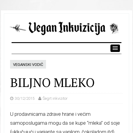
VEGANSKI VODIČ
BILJNO MLEKO
30/12/2015
Šegrt inkvizitor
U prodavnicama zdrave hrane i većim
samoposlugama mogu da se kupe “mleka” od soje
(uključujući i varijante sa vanilom, čokoladom itd),