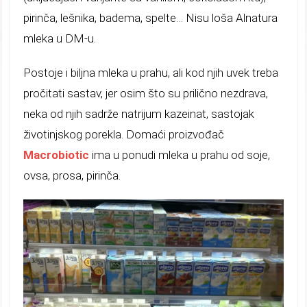
pirinča, lešnika, badema, spelte… Nisu loša Alnatura
mleka u DM-u.
Postoje i biljna mleka u prahu, ali kod njih uvek treba
pročitati sastav, jer osim što su prilično nezdrava,
neka od njih sadrže natrijum kazeinat, sastojak
životinjskog porekla. Domaći proizvođač
Macrobiotic
ima u ponudi mleka u prahu od soje,
ovsa, prosa, pirinča.