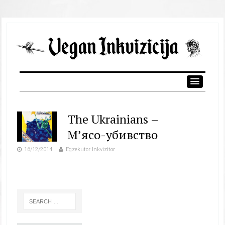
The Ukrainians –
М’ясо-убивство
16/12/2014
Egzekutor Inkvizitor