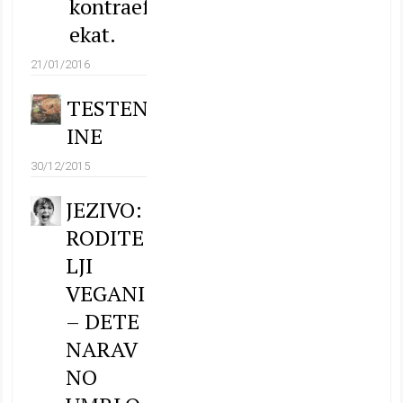
kontraef
ekat.
21/01/2016
TESTEN
INE
30/12/2015
JEZIVO:
RODITE
LJI
VEGANI
– DETE
NARAV
NO