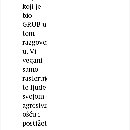
koji je
bio
GRUB u
tom
razgovor
u. Vi
vegani
samo
rasteruje
te ljude
svojom
agresivn
ošću i
postižete