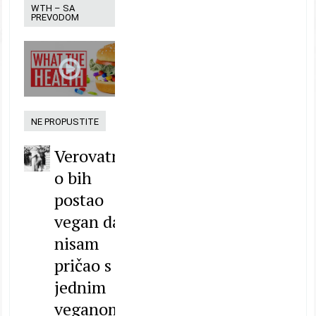
WTH – SA
PREVODOM
NE PROPUSTITE
Verovatn
o bih
postao
vegan da
nisam
pričao s
jednim
veganom