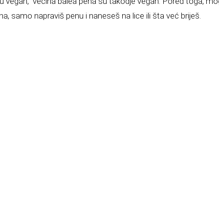
 su vegan, vecina balea pena su takodje vegan. Pored toga, mog
, samo napraviš penu i naneseš na lice ili šta već briješ.