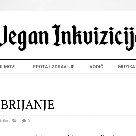
ILMOVI
LEPOTA I ZDRAVLJE
VODIČ
MUZIKA
 BRIJANJE
izitor
0