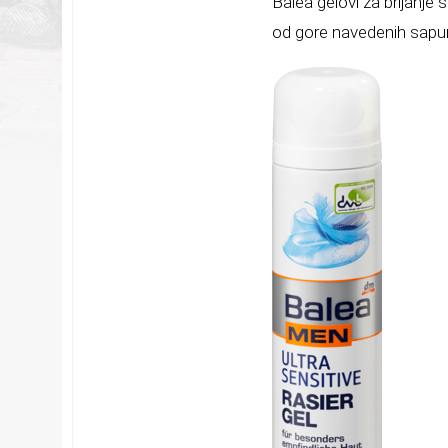
Balea gelovi za brijanje
od gore navedenih sapuna