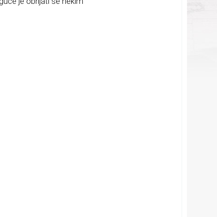
uće je obrijati se nekim