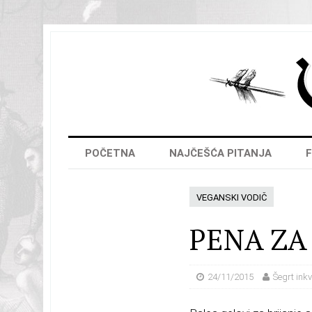
POČETNA
NAJČEŠĆA PITANJA
F
VEGANSKI VODIČ
PENA ZA
24/11/2015
Šegrt inkv